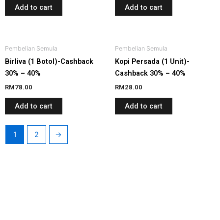
Add to cart
Add to cart
Pembelian Semula
Pembelian Semula
Birliva (1 Botol)-Cashback
Kopi Persada (1 Unit)-
30% – 40%
Cashback 30% – 40%
RM
78.00
RM
28.00
Add to cart
Add to cart
1
2
→