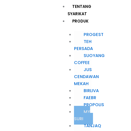
Skip
Menu
TENTANG
to
SYARIKAT
content
PRODUK
PROGEST
TEH
PERSADA
SUOYANG
COFFEE
JUS
CENDAWAN
MEKAH
BIRLIVA
FAEBR
PROPOLIS
MY
SURI
TANJAQ