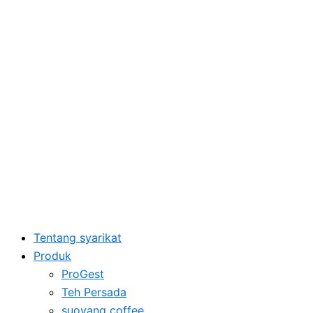
Skip
to
content
Tentang syarikat
Produk
ProGest
Teh Persada
suoyang coffee