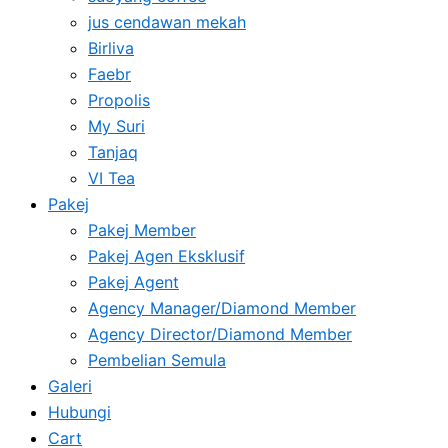
jus cendawan mekah
Birliva
Faebr
Propolis
My Suri
Tanjaq
VI Tea
Pakej
Pakej Member
Pakej Agen Eksklusif
Pakej Agent
Agency Manager/Diamond Member
Agency Director/Diamond Member
Pembelian Semula
Galeri
Hubungi
Cart