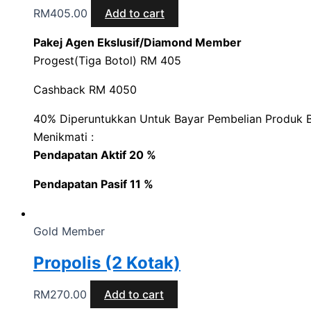
RM
405.00
Add to cart
Pakej Agen Ekslusif/Diamond Member
Progest(Tiga Botol) RM 405
Cashback RM 4050
40% Diperuntukkan Untuk Bayar Pembelian Produk B
Menikmati :
Pendapatan Aktif 20 %
Pendapatan Pasif 11 %
Gold Member
Propolis (2 Kotak)
RM
270.00
Add to cart