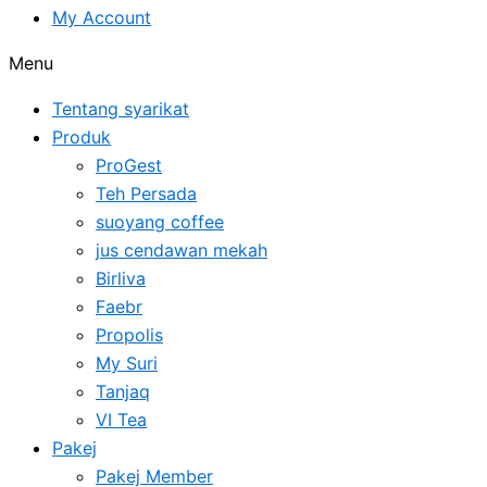
My Account
Menu
Tentang syarikat
Produk
ProGest
Teh Persada
suoyang coffee
jus cendawan mekah
Birliva
Faebr
Propolis
My Suri
Tanjaq
VI Tea
Pakej
Pakej Member