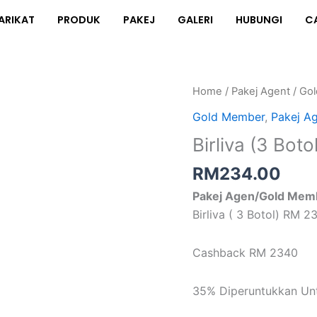
ARIKAT
PRODUK
PAKEJ
GALERI
HUBUNGI
C
Birliva
Home
/
Pakej Agent
/
Go
(3
Gold Member
,
Pakej A
Botol)
Birliva (3 Botol
quantity
RM
234.00
Pakej Agen/Gold Mem
Birliva ( 3 Botol) RM 2
Cashback RM 2340
35% Diperuntukkan Unt