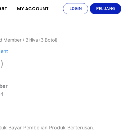
ART
MY ACCOUNT
LOGIN
PELUANG
ld Member
/ Birliva (3 Botol)
gent
)
ber
34
uk Bayar Pembelian Produk Berterusan.