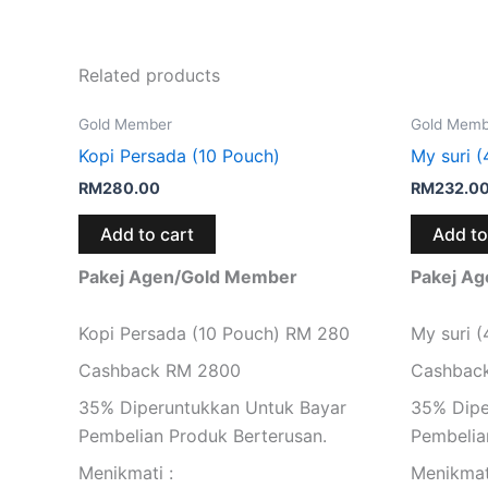
Related products
Gold Member
Gold Memb
Kopi Persada (10 Pouch)
My suri (
RM
280.00
RM
232.0
Add to cart
Add to
Pakej Agen/Gold Member
Pakej A
Kopi Persada (10 Pouch) RM 280
My suri 
Cashback RM 2800
Cashbac
35% Diperuntukkan Untuk Bayar
35% Dipe
Pembelian Produk Berterusan.
Pembelia
Menikmati :
Menikmat