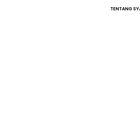
Skip
TENTANG SY
to
content